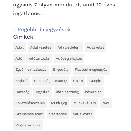
ugyanis 7 olyan mondatot, amit 10 éves
ingatlanos...
« Régebbi bejegyzések
Címkék
Adat
Adatkezelés
Adatvédelem
Adásvétel
Adó
Adótartozás
Adóvégrehajtás
Egyéni vállalkozás
Engedély
Fizetési meghagyás
Foglaló
Gazdasági társaság
GDPR
Google
Hatóság
Ingatlan
kötelezettség
Követelés
Követeléskezelés
Munkajog
Munkavállaló
NAV
Személyes adat
Szerződés
Vállalkozás
Végelszámolás