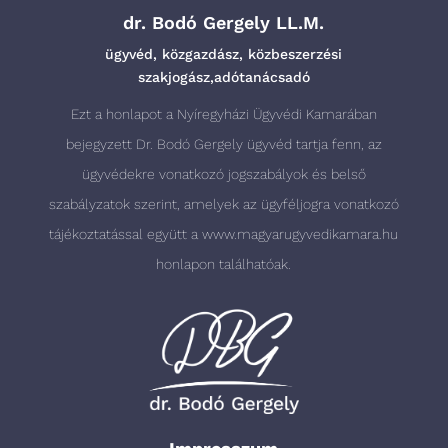
dr. Bodó Gergely LL.M.
ügyvéd, közgazdász, közbeszerzési
szakjogász,adótanácsadó
Ezt a honlapot a Nyíregyházi Ügyvédi Kamarában
bejegyzett Dr. Bodó Gergely ügyvéd tartja fenn, az
ügyvédekre vonatkozó jogszabályok és belső
szabályzatok szerint, amelyek az ügyféljogra vonatkozó
tájékoztatással együtt a
www.magyarugyvedikamara.hu
honlapon találhatóak.