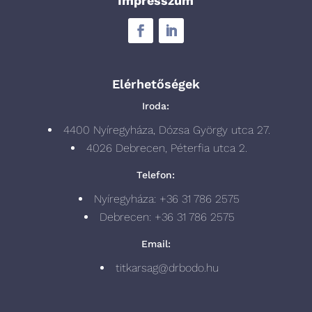
Impresszum
Elérhetőségek
Iroda:
4400 Nyíregyháza, Dózsa György utca 27.
4026 Debrecen, Péterfia utca 2.
Telefon:
Nyíregyháza: +36 31 786 2575
Debrecen: +36 31 786 2575
Email:
titkarsag@drbodo.hu