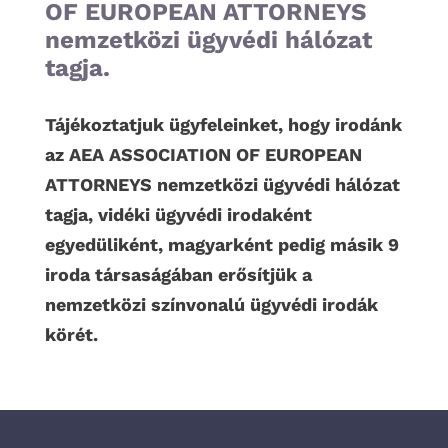
OF EUROPEAN ATTORNEYS
nemzetközi ügyvédi hálózat
tagja.
Tájékoztatjuk ügyfeleinket, hogy irodánk
az AEA ASSOCIATION OF EUROPEAN
ATTORNEYS nemzetközi ügyvédi hálózat
tagja, vidéki ügyvédi irodaként
egyedüliként, magyarként pedig másik 9
iroda társaságában erősítjük a
nemzetközi színvonalú ügyvédi irodák
körét.