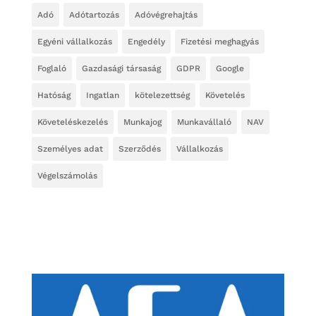
Adó
Adótartozás
Adóvégrehajtás
Egyéni vállalkozás
Engedély
Fizetési meghagyás
Foglaló
Gazdasági társaság
GDPR
Google
Hatóság
Ingatlan
kötelezettség
Követelés
Követeléskezelés
Munkajog
Munkavállaló
NAV
Személyes adat
Szerződés
Vállalkozás
Végelszámolás