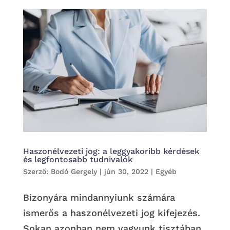
Haszonélvezeti jog: a leggyakoribb kérdések
és legfontosabb tudnivalók
Szerző:
Bodó Gergely
|
jún 30, 2022
|
Egyéb
Bizonyára mindannyiunk számára
ismerős a haszonélvezeti jog kifejezés.
Sokan azonban nem vagyunk tisztában