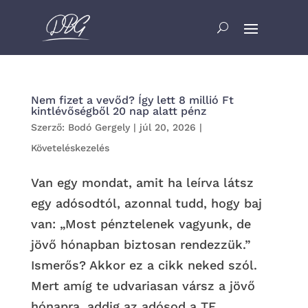
Nem fizet a vevőd? Így lett 8 millió Ft
kintlévőségből 20 nap alatt pénz
Szerző:
Bodó Gergely
|
júl 20, 2026
|
Követeléskezelés
Van egy mondat, amit ha leírva látsz
egy adósodtól, azonnal tudd, hogy baj
van: „Most pénztelenek vagyunk, de
jövő hónapban biztosan rendezzük.”
Ismerős? Akkor ez a cikk neked szól.
Mert amíg te udvariasan vársz a jövő
hónapra, addig az adósod a TE