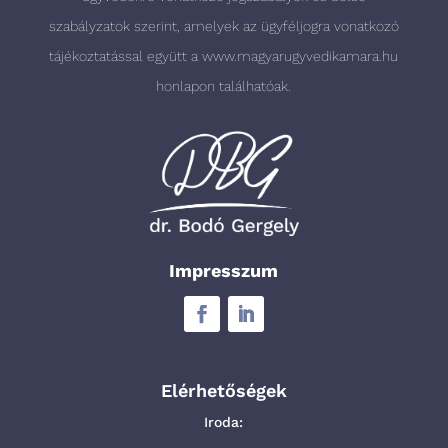
szabályzatok szerint, amelyek az ügyféljogra vonatkozó
tájékoztatással együtt a
www.magyarugyvedikamara.hu
honlapon találhatóak.
Impresszum
Elérhetőségek
Iroda: