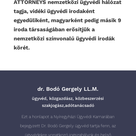
ATTORNEYS nemzetközi ügyvédi hálózat
tagja, vidéki ügyvédi irodaként
egyedüliként, magyarként pedig másik 9
iroda társaságában erősítjük a
nemzetközi színvonalú ügyvédi irodák
körét.
dr. Bodó Gergely LL.M.
ügyvéd, közgazdász, közbeszerzési
szakjogász,adótanácsadó
Ezt a honlapot a Nyíregyházi Ügyvédi Kamarában
bejegyzett Dr. Bodó Gergely ügyvéd tartja fenn, az
ügyvédekre vonatkozó jogszabályok és belső