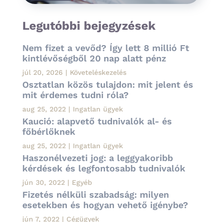
Legutóbbi bejegyzések
Nem fizet a vevőd? Így lett 8 millió Ft
kintlévőségből 20 nap alatt pénz
júl 20, 2026
|
Követeléskezelés
Osztatlan közös tulajdon: mit jelent és
mit érdemes tudni róla?
aug 25, 2022
|
Ingatlan ügyek
Kaució: alapvető tudnivalók al- és
főbérlőknek
aug 25, 2022
|
Ingatlan ügyek
Haszonélvezeti jog: a leggyakoribb
kérdések és legfontosabb tudnivalók
jún 30, 2022
|
Egyéb
Fizetés nélküli szabadság: milyen
esetekben és hogyan vehető igénybe?
jún 7, 2022
|
Cégügyek