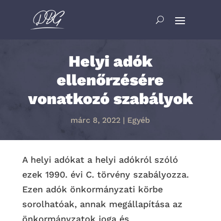
Helyi adók
ellenőrzésére
vonatkozó szabályok
márc 8, 2022
|
Egyéb
A helyi adókat a helyi adókról szóló
ezek 1990. évi C. törvény szabályozza.
Ezen adók önkormányzati körbe
sorolhatóak, annak megállapítása az
önkormányzatok joga és