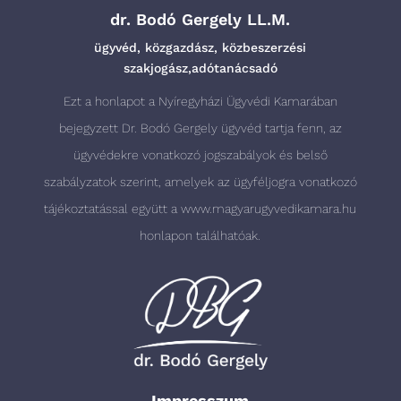
dr. Bodó Gergely LL.M.
ügyvéd, közgazdász, közbeszerzési
szakjogász,adótanácsadó
Ezt a honlapot a Nyíregyházi Ügyvédi Kamarában
bejegyzett Dr. Bodó Gergely ügyvéd tartja fenn, az
ügyvédekre vonatkozó jogszabályok és belső
szabályzatok szerint, amelyek az ügyféljogra vonatkozó
tájékoztatással együtt a
www.magyarugyvedikamara.hu
honlapon találhatóak.
Impresszum