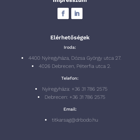
Elérhetőségek
Iroda:
4400 Nyíregyháza, Dózsa György utca 27.
4026 Debrecen, Péterfia utca 2.
Telefon:
Nyíregyháza: +36 31 786 2575
Debrecen: +36 31 786 2575
Email:
titkarsag@drbodo.hu