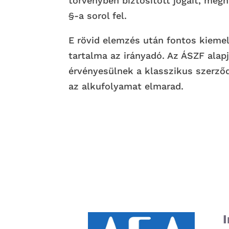
törvényben biztosított jogait, meg
§-a sorol fel.
E rövid elemzés után fontos kieme
tartalma az irányadó. Az ÁSZF ala
érvényesülnek a klasszikus szerző
az alkufolyamat elmarad.