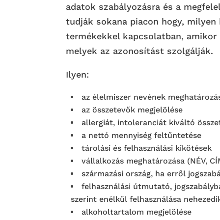
adatok szabályozásra és a megfele
tudják sokana piacon hogy, milyen k
termékekkel kapcsolatban, amikor 
melyek az azonosítást szolgálják.
Ilyen:
az élelmiszer nevének meghatározá
az összetevők megjelölése
allergiát, intoleranciát kiváltó össz
a nettó mennyiség feltűntetése
tárolási és felhasználási kikötések
vállalkozás meghatározása (NÉV, C
származási ország, ha erről jogszabá
felhasználási útmutató, jogszabályb
szerint enélkül felhasználása nehezedi
alkoholtartalom megjelölése