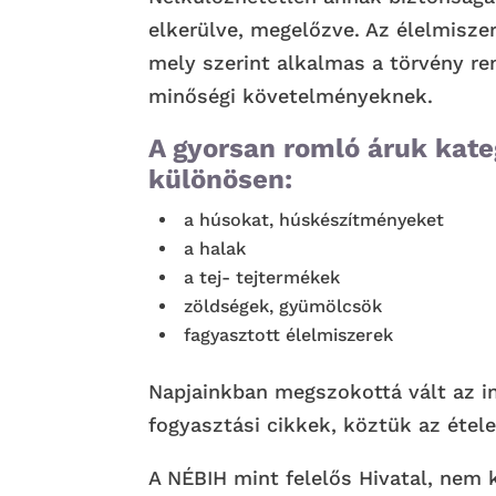
elkerülve, megelőzve. Az élelmisze
mely szerint alkalmas a törvény re
minőségi követelményeknek.
A gyorsan romló áruk kate
különösen:
a húsokat, húskészítményeket
a halak
a tej- tejtermékek
zöldségek, gyümölcsök
fagyasztott élelmiszerek
Napjainkban megszokottá vált az in
fogyasztási cikkek, köztük az étele
A NÉBIH mint felelős Hivatal, nem 