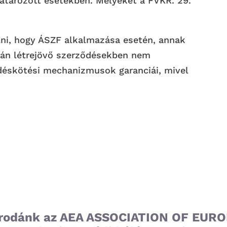
határozott esetekben. Melyeket a FVKR. 29.
lni, hogy ÁSZF alkalmazása esetén, annak
pján létrejövő szerződésekben nem
déskötési mechanizmusok garanciái, mivel
Irodánk az AEA ASSOCIATION OF EU