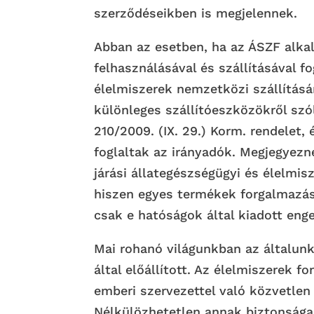
szerződéseikben is megjelennek.
Abban az esetben, ha az ÁSZF alk
felhasználásával és szállításával f
élelmiszerek nemzetközi szállításár
különleges szállítóeszközökről szóló
210/2009. (IX. 29.) Korm. rendelet, 
foglaltak az irányadók. Megjegyezn
járási állategészségügyi és élelmis
hiszen egyes termékek forgalmazása
csak e hatóságok által kiadott eng
Mai rohanó világunkban az általun
által előállított. Az élelmiszerek f
emberi szervezettel való közvetlen
Nélkülözhetetlen annak biztonsága,