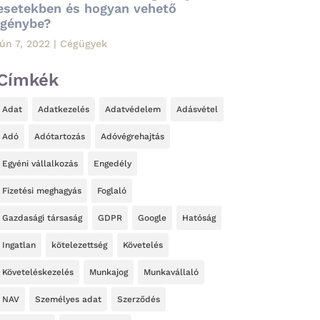
esetekben és hogyan vehető
igénybe?
jún 7, 2022
|
Cégügyek
Címkék
Adat
Adatkezelés
Adatvédelem
Adásvétel
Adó
Adótartozás
Adóvégrehajtás
Egyéni vállalkozás
Engedély
Fizetési meghagyás
Foglaló
Gazdasági társaság
GDPR
Google
Hatóság
Ingatlan
kötelezettség
Követelés
Követeléskezelés
Munkajog
Munkavállaló
NAV
Személyes adat
Szerződés