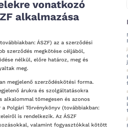
elekre vonatkozó
SZF alkalmazása
a továbbiakban: ÁSZF) az a szerződési
öbb szerződés megkötése céljából,
dése nélkül, előre határoz, meg és
yaltak meg.
ran megjelenő szerződéskötési forma.
gjelenő árukra és szolgáltatásokra
s alkalommal tömegesen és azonos
r a Polgári Törvénykönyv (továbbiakban:
leiről is rendelkezik. Az ÁSZF
kozásokkal, valamint fogyasztókkal kötött