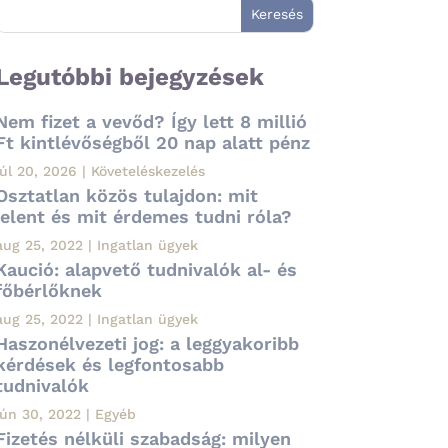
Legutóbbi bejegyzések
Nem fizet a vevőd? Így lett 8 millió
Ft kintlévőségből 20 nap alatt pénz
júl 20, 2026
|
Követeléskezelés
Osztatlan közös tulajdon: mit
jelent és mit érdemes tudni róla?
aug 25, 2022
|
Ingatlan ügyek
Kaució: alapvető tudnivalók al- és
főbérlőknek
aug 25, 2022
|
Ingatlan ügyek
Haszonélvezeti jog: a leggyakoribb
kérdések és legfontosabb
tudnivalók
jún 30, 2022
|
Egyéb
Fizetés nélküli szabadság: milyen