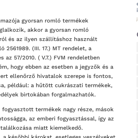
almazója gyorsan romló termékek
oglalkozik, akkor a gyorsan romló
ól és az ilyen szállításhoz használt
 2561989. (III. 17.) MT rendelet, a
és az 57/2010. ( V.7.) FVM rendeletben
ém, hogy ebben az esetben a jegyzők és a
zert ellenőrző hivatalok szerepe is fontos,
, például: a hűtött cukrászati termékek,
edélyek birtokában forgalmazhatók.
k fogyasztott termékek nagy része, mások
ontosságga, az emberi fogyasztással, így az
 találkozása miatt kiemelkedő.
 a későbbi károkat, esetleges veszélyeket