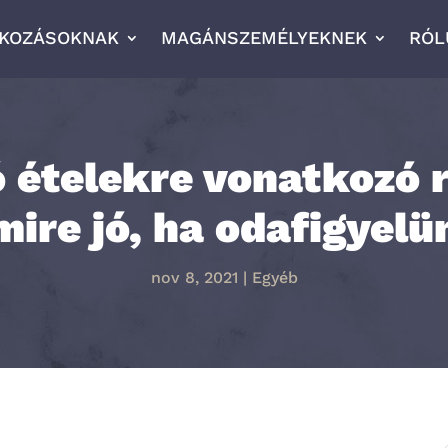
LKOZÁSOKNAK
MAGÁNSZEMÉLYEKNEK
RÓL
 ételekre vonatkozó 
mire jó, ha odafigyelü
nov 8, 2021
|
Egyéb