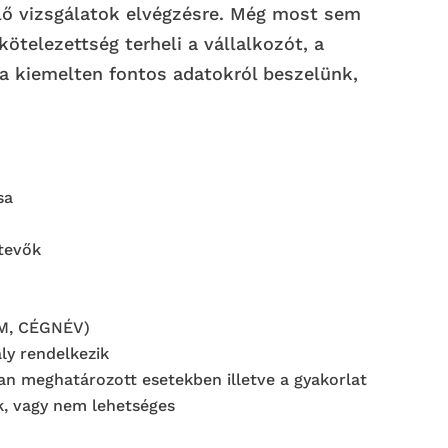
lő vizsgálatok elvégzésre. Még most sem
ötelezettség terheli a vállalkozót, a
a kiemelten fontos adatokról beszelünk,
sa
etevők
ÍM, CÉGNÉV)
ly rendelkezik
an meghatározott esetekben illetve a gyakorlat
k, vagy nem lehetséges