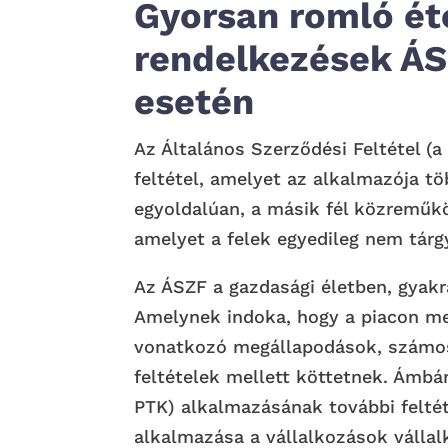
Gyorsan romló ét
rendelkezések Á
esetén
Az Általános Szerződési Feltétel (
feltétel, amelyet az alkalmazója t
egyoldalúan, a másik fél közreműkö
amelyet a felek egyedileg nem tárg
Az ÁSZF a gazdasági életben, gyak
Amelynek indoka, hogy a piacon me
vonatkozó megállapodások, számo
feltételek mellett köttetnek. Ámbá
PTK) alkalmazásának további feltéte
alkalmazása a vállalkozások vállal