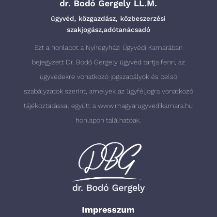
dr. Bodó Gergely LL.M.
ügyvéd, közgazdász, közbeszerzési
szakjogász,adótanácsadó
Ezt a honlapot a Nyíregyházi Ügyvédi Kamarában
bejegyzett Dr. Bodó Gergely ügyvéd tartja fenn, az
ügyvédekre vonatkozó jogszabályok és belső
szabályzatok szerint, amelyek az ügyféljogra vonatkozó
tájékoztatással együtt a
www.magyarugyvedikamara.hu
honlapon találhatóak.
Impresszum