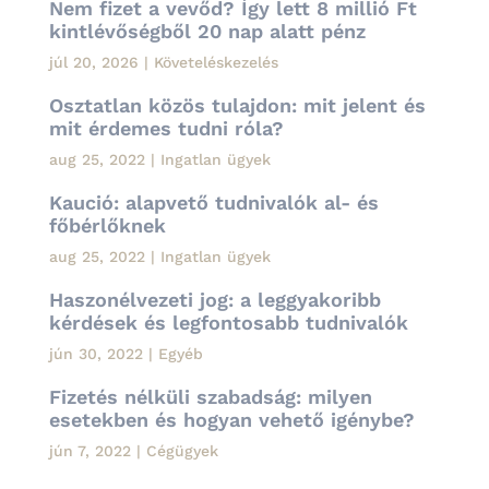
Nem fizet a vevőd? Így lett 8 millió Ft
kintlévőségből 20 nap alatt pénz
júl 20, 2026
|
Követeléskezelés
Osztatlan közös tulajdon: mit jelent és
mit érdemes tudni róla?
aug 25, 2022
|
Ingatlan ügyek
Kaució: alapvető tudnivalók al- és
főbérlőknek
aug 25, 2022
|
Ingatlan ügyek
Haszonélvezeti jog: a leggyakoribb
kérdések és legfontosabb tudnivalók
jún 30, 2022
|
Egyéb
Fizetés nélküli szabadság: milyen
esetekben és hogyan vehető igénybe?
jún 7, 2022
|
Cégügyek