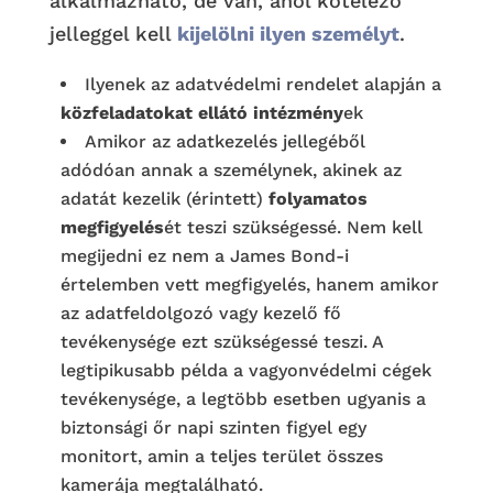
alkalmazható, de van, ahol kötelező
jelleggel kell
kijelölni ilyen személyt
.
Ilyenek az adatvédelmi rendelet alapján a
közfeladatokat ellátó intézmény
ek
Amikor az adatkezelés jellegéből
adódóan annak a személynek, akinek az
adatát kezelik (érintett)
folyamatos
megfigyelés
ét teszi szükségessé. Nem kell
megijedni ez nem a James Bond-i
értelemben vett megfigyelés, hanem amikor
az adatfeldolgozó vagy kezelő fő
tevékenysége ezt szükségessé teszi. A
legtipikusabb példa a vagyonvédelmi cégek
tevékenysége, a legtöbb esetben ugyanis a
biztonsági őr napi szinten figyel egy
monitort, amin a teljes terület összes
kamerája megtalálható.