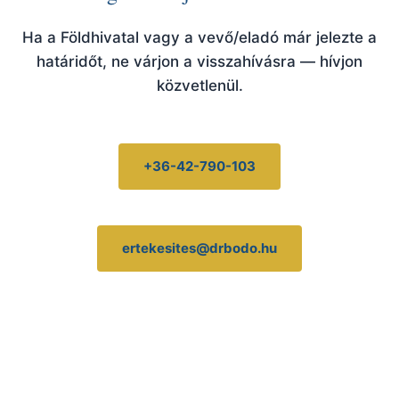
Ha a Földhivatal vagy a vevő/eladó már jelezte a
határidőt, ne várjon a visszahívásra — hívjon
közvetlenül.
+36-42-790-103
ertekesites@drbodo.hu