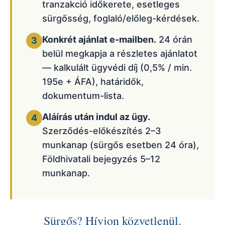
tranzakció időkerete, esetleges
sürgősség, foglaló/előleg-kérdések.
Konkrét ajánlat e-mailben.
24 órán
3
belül megkapja a részletes ajánlatot
— kalkulált ügyvédi díj (0,5% / min.
195e + ÁFA), határidők,
dokumentum-lista.
Aláírás után indul az ügy.
4
Szerződés-előkészítés 2–3
munkanap (sürgős esetben 24 óra),
Földhivatali bejegyzés 5–12
munkanap.
Sürgős? Hívjon közvetlenül.