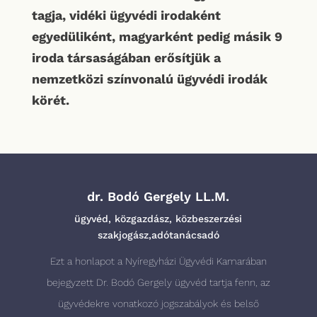
tagja, vidéki ügyvédi irodaként
egyedüliként, magyarként pedig másik 9
iroda társaságában erősítjük a
nemzetközi színvonalú ügyvédi irodák
körét.
dr. Bodó Gergely LL.M.
ügyvéd, közgazdász, közbeszerzési
szakjogász,adótanácsadó
Ezt a honlapot a Nyíregyházi Ügyvédi Kamarában
bejegyzett Dr. Bodó Gergely ügyvéd tartja fenn, az
ügyvédekre vonatkozó jogszabályok és belső