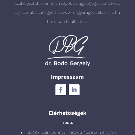
szabályzatok szerint, amelyek az ügyféljogra vonatkozó
tájékoztatással együtt a
www.magyarugyvedikamara.hu
honlapon találhatóak.
Impresszum
Elérhetőségek
Iroda:
4400 Nyíregyháza, Dózsa György utca 27.