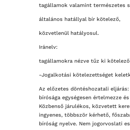
tagállamok valamint természetes s
általános hatállyal bír kötelező,
közvetlenül hatályosul.
Iránelv:
tagállamokra nézve tűz ki kötelez
-Jogalkotási kötelezettséget kelet
Az előzetes döntéshozatali eljárás:
bírósága egységesen értelmezze és
Közbenső járulékos, közvetett kere
ingyenes, többször kérhető, főszab
bíróság nyelve. Nem jogorvoslati e