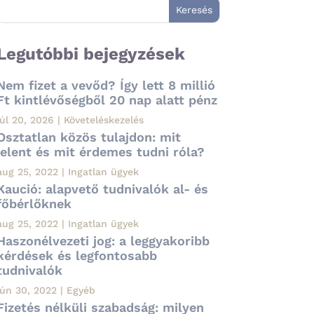
Legutóbbi bejegyzések
Nem fizet a vevőd? Így lett 8 millió
Ft kintlévőségből 20 nap alatt pénz
júl 20, 2026
|
Követeléskezelés
Osztatlan közös tulajdon: mit
jelent és mit érdemes tudni róla?
aug 25, 2022
|
Ingatlan ügyek
Kaució: alapvető tudnivalók al- és
főbérlőknek
aug 25, 2022
|
Ingatlan ügyek
Haszonélvezeti jog: a leggyakoribb
kérdések és legfontosabb
tudnivalók
jún 30, 2022
|
Egyéb
Fizetés nélküli szabadság: milyen