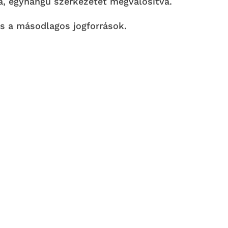
a, egyhangú szerkezetet megvalósítva.
és a másodlagos jogforrások.