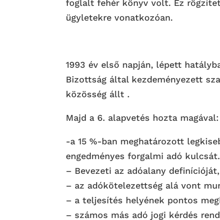
foglalt fehér könyv volt. Ez rögzí
ügyletekre vonatkozóan.
1993 év első napján, lépett hatályb
Bizottság által kezdeményezett sz
közösség állt .
Majd a 6. alapvetés hozta magával:
-a 15 %-ban meghatározott legkise
engedményes forgalmi adó kulcsát. 
– Bevezeti az adóalany definícióját
– az adókötelezettség alá vont mu
– a teljesítés helyének pontos meg
– számos más adó jogi kérdés rend