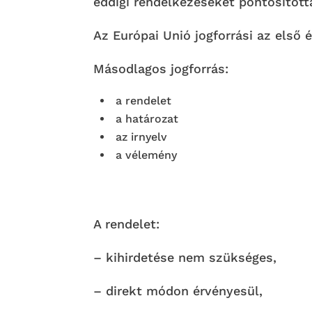
eddigi rendelkezéseket pontosított
Az Európai Unió jogforrási az első 
Másodlagos jogforrás:
a rendelet
a határozat
az irnyelv
a vélemény
A rendelet:
– kihirdetése nem szükséges,
– direkt módon érvényesül,