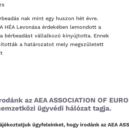
zs
érbeadás nak mint egy huszon hét évre.
. A HÉA Levonása érdekében lemondott a
 a bérbeadást vállalkozó kinyújtotta. Ennek
tották a határozatot mely megszületett
 t
Irodánk az AEA ASSOCIATION OF EU
emzetközi ügyvédi hálózat tagja.
ájékoztatjuk ügyfeleinket, hogy irodánk az AEA 