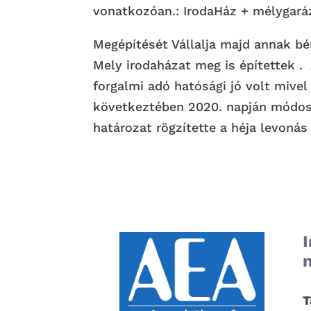
vonatkozóan.: IrodaHáz + mélygará
Megépítését Vállalja majd annak b
Mely irodaházat meg is építettek 
forgalmi adó hatósági jó volt mivel
következtében 2020. napján módosí
határozat rögzítette a héja levonás
n
T