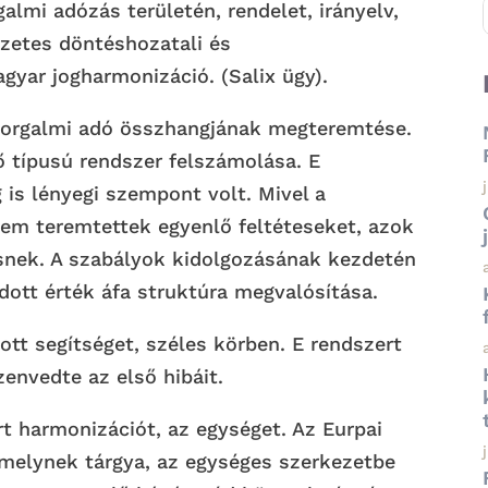
almi adózás területén, rendelet, irányelv,
őzetes döntéshozatali és
agyar jogharmonizáció. (Salix ügy).
s forgalmi adó összhangjának megteremtése.
tő típusú rendszer felszámolása. E
is lényegi szempont volt. Mivel a
em teremtettek egyenlő feltéteseket, azok
nek. A szabályok kidolgozásának kezdetén
ott érték áfa struktúra megvalósítása.
tt segítséget, széles körben. E rendszert
zenvedte az első hibáit.
rt harmonizációt, az egységet. Az Eurpai
ő melynek tárgya, az egységes szerkezetbe