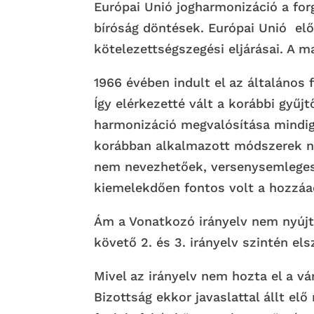
Európai Unió jogharmonizáció a forg
bíróság döntések. Európai Unió el
kötelezettségszegési eljárásai. A m
1966 évében indult el az általáno
Így elérkezetté vált a korábbi gyűj
harmonizáció megvalósítása mindig 
korábban alkalmazott módszerek n
nem nevezhetőek, versenysemleges
kiemelekdően fontos volt a hozzáad
Ám a Vonatkozó irányelv nem nyújto
követő 2. és 3. irányelv szintén els
Mivel az irányelv nem hozta el a vá
Bizottság ekkor javaslattal állt el