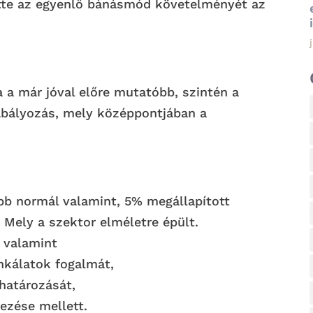
tette az egyenlő bánásmód követelményét az
a a már jóval előre mutatóbb, szintén a
abályozás, mely középpontjában a
bb normál valamint, 5% megállapított
Mely a szektor elméletre épült.
, valamint
nkálatok fogalmát,
határozását,
ezése mellett.