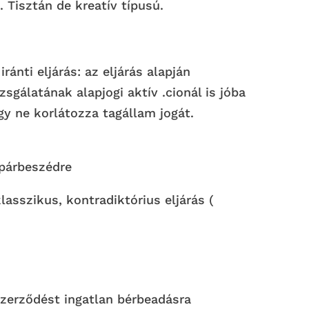
Tisztán de kreatív típusú.
ánti eljárás: az eljárás alapján
zsgálatának alapjogi aktív .cionál is jóba
ogy ne korlátozza tagállam jogát.
 párbeszédre
klasszikus, kontradiktórius eljárás (
szerződést ingatlan bérbeadásra