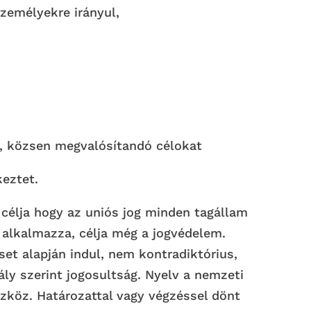
zemélyekre irányul,
ő, közsen megvalósítandó célokat
keztet.
 célja hogy az uniós jog minden tagállam
 alkalmazza, célja még a jogvédelem.
set alapján indul, nem kontradiktórius,
ály szerint jogosultság. Nyelv a nemzeti
szköz. Határozattal vagy végzéssel dönt