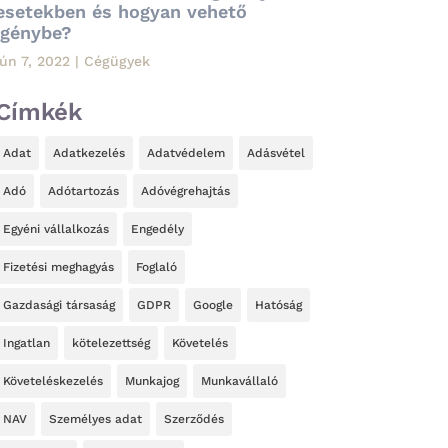
esetekben és hogyan vehető
igénybe?
jún 7, 2022
|
Cégügyek
Címkék
Adat
Adatkezelés
Adatvédelem
Adásvétel
Adó
Adótartozás
Adóvégrehajtás
Egyéni vállalkozás
Engedély
Fizetési meghagyás
Foglaló
Gazdasági társaság
GDPR
Google
Hatóság
Ingatlan
kötelezettség
Követelés
Követeléskezelés
Munkajog
Munkavállaló
NAV
Személyes adat
Szerződés