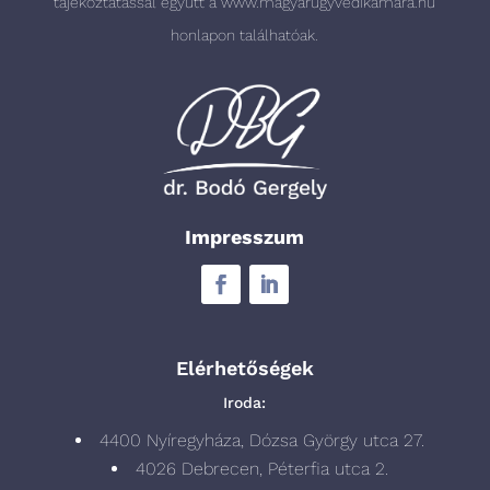
tájékoztatással együtt a
www.magyarugyvedikamara.hu
honlapon találhatóak.
Impresszum
Elérhetőségek
Iroda:
4400 Nyíregyháza, Dózsa György utca 27.
4026 Debrecen, Péterfia utca 2.