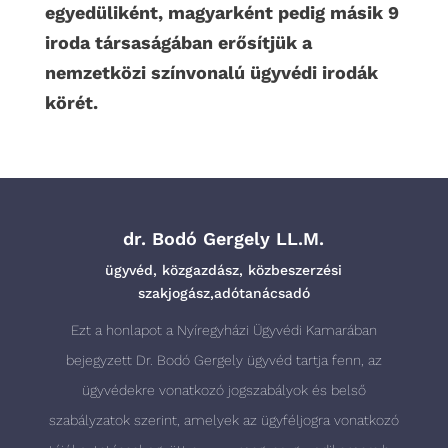
egyedüliként, magyarként pedig másik 9
iroda társaságában erősítjük a
nemzetközi színvonalú ügyvédi irodák
körét.
dr. Bodó Gergely LL.M.
ügyvéd, közgazdász, közbeszerzési
szakjogász,adótanácsadó
Ezt a honlapot a Nyíregyházi Ügyvédi Kamarában
bejegyzett Dr. Bodó Gergely ügyvéd tartja fenn, az
ügyvédekre vonatkozó jogszabályok és belső
szabályzatok szerint, amelyek az ügyféljogra vonatkozó