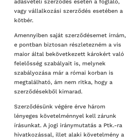
adásvételi szerződés esetén a foglaló,
vagy vállalkozási szerződés esetében a
kötbér.
Amennyiben saját szerződésemet írnám,
e pontban biztosan részletezném a vis
maior által bekövetkezett károkért való
felelősség szabályait is, melynek
szabályozása már a római korban is
megtalálható, ám nem ritka, hogy a
szerződésekből kimarad.
Szerződésünk végére érve három
lényeges követelménnyel kell zárunk
írásunkat. A jogi iránymutatás a Ptk.-ra
hivatkozással, illet alaki követelmény a