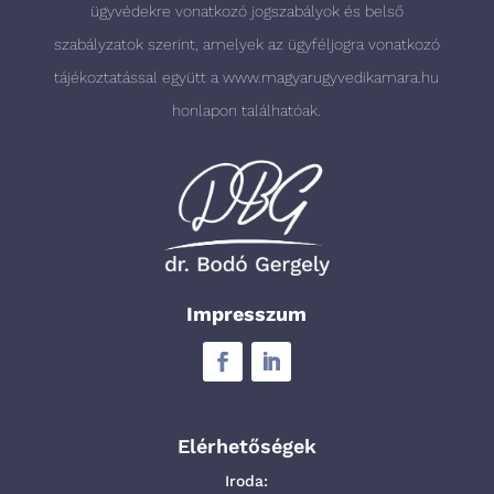
ügyvédekre vonatkozó jogszabályok és belső
szabályzatok szerint, amelyek az ügyféljogra vonatkozó
tájékoztatással együtt a
www.magyarugyvedikamara.hu
honlapon találhatóak.
Impresszum
Elérhetőségek
Iroda: