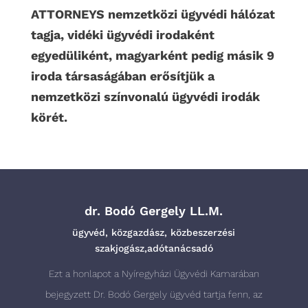
ATTORNEYS nemzetközi ügyvédi hálózat
tagja, vidéki ügyvédi irodaként
egyedüliként, magyarként pedig másik 9
iroda társaságában erősítjük a
nemzetközi színvonalú ügyvédi irodák
körét.
dr. Bodó Gergely LL.M.
ügyvéd, közgazdász, közbeszerzési
szakjogász,adótanácsadó
Ezt a honlapot a Nyíregyházi Ügyvédi Kamarában
bejegyzett Dr. Bodó Gergely ügyvéd tartja fenn, az