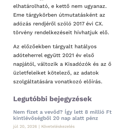
elhatárolható, e kettő nem ugyanaz.
Eme tárgykörben útmutatásként az
adózás rendjéről szóló 2017 évi CX.
törvény rendelkezéseit hívhatjuk elő.
Az előzőekben tárgyalt hatályos
adóteherrel együtt 2021 év első
napjától, változik a Kisadózók és az ő
üzletfeleiket kötelező, az adatok
szolgáltatására vonatkozó előírás.
Legutóbbi bejegyzések
Nem fizet a vevőd? Így lett 8 millió Ft
kintlévőségből 20 nap alatt pénz
júl 20, 2026
|
Követeléskezelés