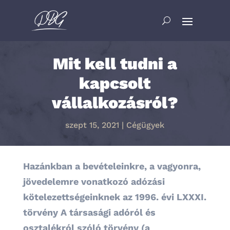
Mit kell tudni a
kapcsolt
vállalkozásról?
szept 15, 2021
|
Cégügyek
Hazánkban a bevételeinkre, a vagyonra,
jövedelemre vonatkozó adózási
kötelezettségeinknek az 1996. évi LXXXI.
törvény A társasági adóról és
osztalékról szóló törvény (a