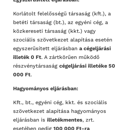
Korlátolt felelősségű társaság (kft.), a
betéti társaság (bt.), az egyéni cég, a
közkereseti társaság (kkt.) vagy
szociális szövetkezet alapítása esetén
egyszerűsített eljárásban
a cégeljárási
illeték 0 Ft
. A zártkörűen működő
részvénytársaság
cégeljárási illetéke 50
000 Ft
.
Hagyományos eljárásban:
Kft., bt., egyéni cég, kkt. és szociális
szövetkezet alapítása hagyományos
eljárásban is
illetékmentes
, zrt.
esetében pedig
100 000 Ft-ra