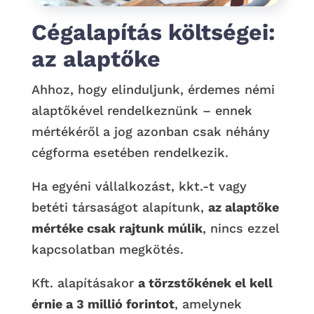
Cégalapítás költségei:
az alaptőke
Ahhoz, hogy elinduljunk, érdemes némi
alaptőkével rendelkeznünk – ennek
mértékéről a jog azonban csak néhány
cégforma esetében rendelkezik.
Ha egyéni vállalkozást, kkt.-t vagy
betéti társaságot alapítunk,
az alaptőke
mértéke csak rajtunk múlik
, nincs ezzel
kapcsolatban megkötés.
Kft. alapításakor
a törzstőkének el kell
érnie a 3 millió forintot
, amelynek