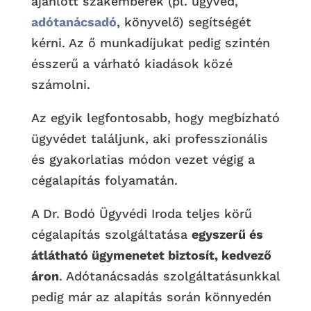
ajánlott szakemberek (pl. ügyvéd,
adótanácsadó
, könyvelő) segítségét
kérni. Az ő munkadíjukat pedig szintén
ésszerű a várható kiadások közé
számolni.
Az egyik legfontosabb, hogy megbízható
ügyvédet találjunk, aki professzionális
és gyakorlatias módon vezet végig a
cégalapítás folyamatán.
A Dr. Bodó Ügyvédi Iroda teljes körű
cégalapítás szolgáltatása
egyszerű és
átlátható ügymenetet biztosít, kedvező
áron
. Adótanácsadás szolgáltatásunkkal
pedig már az alapítás során könnyedén