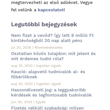
megtervezheti az első adóévet. Vegye
fel velünk a
kapcsolatot
!
Legutóbbi bejegyzések
Nem fizet a vevőd? Így lett 8 millió Ft
kintlévőségből 20 nap alatt pénz
júl 20, 2026
|
Követeléskezelés
Osztatlan közös tulajdon: mit jelent és
mit érdemes tudni róla?
aug 25, 2022
|
Ingatlan ügyek
Kaució: alapvető tudnivalók al- és
főbérlőknek
aug 25, 2022
|
Ingatlan ügyek
Haszonélvezeti jog: a leggyakoribb
kérdések és legfontosabb tudnivalók
jún 30, 2022
|
Egyéb
Fizetés nélküli szabadság: milyen