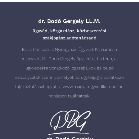
dr. Bodó Gergely LL.M.
ügyvéd, közgazdász, közbeszerzési
szakjogász,adótanácsadó
Ezt a honlapot a Nyíregyházi Ügyvédi Kamarában
bejegyzett Dr. Bodó Gergely ügyvéd tartja fenn, az
ügyvédekre vonatkozó jogszabályok és belső
szabályzatok szerint, amelyek az ügyféljogra vonatkozó
tájékoztatással együtt a
www.magyarugyvedikamara.hu
honlapon találhatóak.