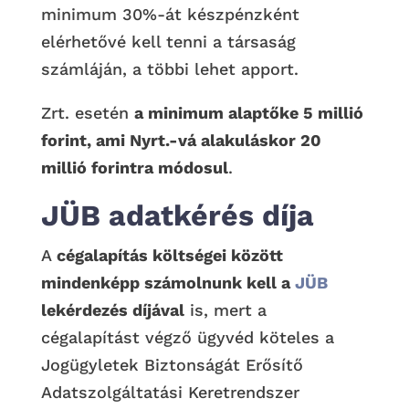
minimum 30%-át készpénzként
elérhetővé kell tenni a társaság
számláján, a többi lehet apport.
Zrt. esetén
a minimum alaptőke 5 millió
forint, ami Nyrt.-vá alakuláskor 20
millió forintra módosul
.
JÜB adatkérés díja
A
cégalapítás költségei között
mindenképp számolnunk kell a
JÜB
lekérdezés díjával
is, mert a
cégalapítást végző ügyvéd köteles a
Jogügyletek Biztonságát Erősítő
Adatszolgáltatási Keretrendszer