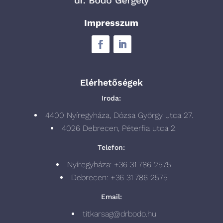
Impresszum
Elérhetőségek
Iroda:
4400 Nyíregyháza, Dózsa György utca 27.
4026 Debrecen, Péterfia utca 2.
Telefon:
Nyíregyháza: +36 31 786 2575
Debrecen: +36 31 786 2575
Email:
titkarsag@drbodo.hu