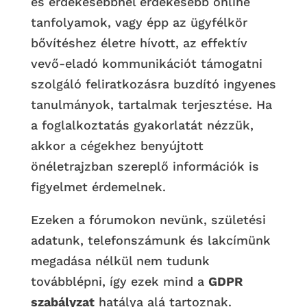
és érdekesebbnél érdekesebb online
tanfolyamok, vagy épp az ügyfélkör
bővítéshez életre hívott, az effektív
vevő-eladó kommunikációt támogatni
szolgáló feliratkozásra buzdító ingyenes
tanulmányok, tartalmak terjesztése. Ha
a foglalkoztatás gyakorlatát nézzük,
akkor a cégekhez benyújtott
önéletrajzban szereplő információk is
figyelmet érdemelnek.
Ezeken a fórumokon nevünk, születési
adatunk, telefonszámunk és lakcímünk
megadása nélkül nem tudunk
továbblépni, így ezek mind a
GDPR
szabályzat
hatálya alá tartoznak.