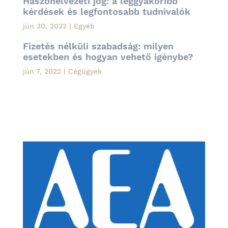
Haszonélvezeti jog: a leggyakoribb
kérdések és legfontosabb tudnivalók
jún 30, 2022
|
Egyéb
Fizetés nélküli szabadság: milyen
esetekben és hogyan vehető igénybe?
jún 7, 2022
|
Cégügyek