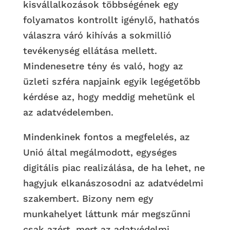
kisvállalkozások többségének egy
folyamatos kontrollt igénylő, hathatós
válaszra váró kihívás a sokmillió
tevékenység ellátása mellett.
Mindenesetre tény és való, hogy az
üzleti szféra napjaink egyik legégetőbb
kérdése az, hogy meddig mehetünk el
az adatvédelemben.
Mindenkinek fontos a megfelelés, az
Unió által megálmodott, egységes
digitális piac realizálása, de ha lehet, ne
hagyjuk elkanászosodni az adatvédelmi
szakembert. Bizony nem egy
munkahelyet láttunk már megszűnni
csak azért, mert az adatvédelmi