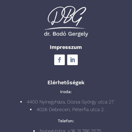
Impresszum
Elérhetőségek
Iroda:
4400 Nyíregyháza, Dózsa György utca 27.
4026 Debrecen, Péterfia utca 2.
Telefon:
Nyíregyháza: +36 31 786 2575