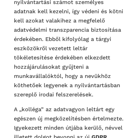
nyilvántartási számot személyes
adatnak kell kezelni, így védeni és kötni
kell azokat valakihez a megfelelő
adatvédelmi transzparencia biztosítása
érdekében. Ebből kifolyólag a tárgyi
eszközökről vezetett leltár
tökéletesítése érdekében elkezdett
hozzájárulásokat gyűjteni a
munkavállalóktól, hogy a nevükhöz
köthetőek legyenek a nyilvántartásban
szereplő irodai felszerelések.
A „kolléga” az adatvagyon leltárt egy
egészen új megközelítésben értelmezte.
Igyekezett minden útjába kerülő, névvel
illetett dolgot bevonni az új
GDPR