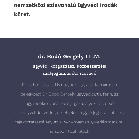
nemzetközi színvonalú ügyvédi irodák
körét.
dr. Bodó Gergely LL.M.
ügyvéd, közgazdász, közbeszerzési
szakjogász,adótanácsadó
Ezt a honlapot a Nyíregyházi Ügyvédi Kamarában
bejegyzett Dr. Bodó Gergely ügyvéd tartja fenn, az
ügyvédekre vonatkozó jogszabályok és belső
szabályzatok szerint, amelyek az ügyféljogra vonatkozó
tájékoztatással együtt a
www.magyarugyvedikamara.hu
honlapon találhatóak.