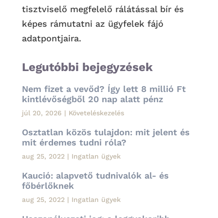
tisztviselő megfelelő rálátással bír és
képes rámutatni az ügyfelek fájó
adatpontjaira.
Legutóbbi bejegyzések
Nem fizet a vevőd? Így lett 8 millió Ft
kintlévőségből 20 nap alatt pénz
júl 20, 2026
|
Követeléskezelés
Osztatlan közös tulajdon: mit jelent és
mit érdemes tudni róla?
aug 25, 2022
|
Ingatlan ügyek
Kaució: alapvető tudnivalók al- és
főbérlőknek
aug 25, 2022
|
Ingatlan ügyek